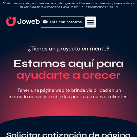
"Estén siempre alegres, oren sin cesar, den gracias a Dios en toda situación, porque esta es
su voluntad para ustedes en Cristo Jesús." 1 Tesalonicenses 5:16-18
Habla con nosotros
Páginas web
¿Tienes un proyecto en mente?
Estamos aquí para
ayudarte a crecer
Tener una página web te brinda visibilidad en un
mercado nuevo y te abre las puertas a nuevos clientes.
Solicitar cotización de página