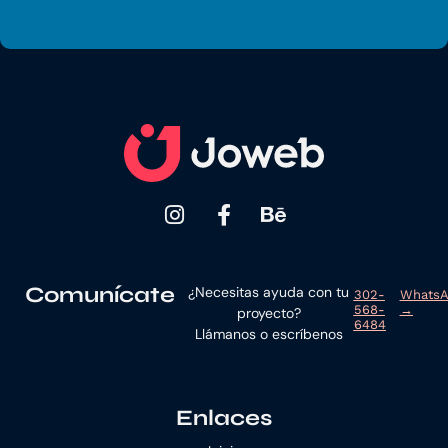
Comunícate
¿Necesitas ayuda con tu
302-
Whats
568-
→
proyecto?
6484
Llámanos o escríbenos
Enlaces