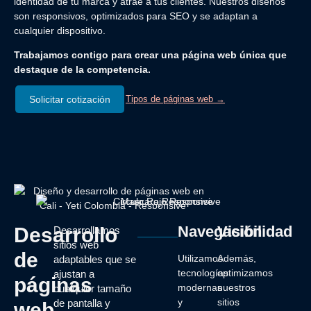
identidad de tu marca y atrae a tus clientes. Nuestros diseños
son responsivos, optimizados para SEO y se adaptan a
cualquier dispositivo.
Trabajamos contigo para crear una página web única que
destaque de la competencia.
Solicitar cotización
Tipos de páginas web →
Navegación
Visibilidad
Desarrollo
Desarrollamos
sitios web
de
Utilizamos
Además,
adaptables que se
tecnologías
optimizamos
ajustan a
páginas
modernas
nuestros
cualquier tamaño
y
sitios
de pantalla y
web