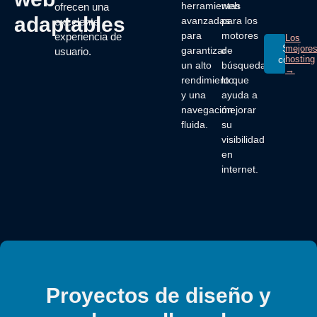
herramientas
web
ofrecen una
adaptables
avanzadas
para los
excelente
para
motores
experiencia de
Los
Solicita
mejore
garantizar
de
usuario.
cotizaci
hosting
un alto
búsqueda,
→
rendimiento
lo que
y una
ayuda a
navegación
mejorar
fluida.
su
visibilidad
en
internet.
Proyectos de diseño y