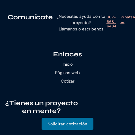
Comunícate
¿Necesitas ayuda con tu
302-
Whats
568-
→
proyecto?
6484
Llámanos o escríbenos
Enlaces
Inicio
Páginas web
Cotizar
¿Tienes un proyecto
en mente?
Solicitar cotización